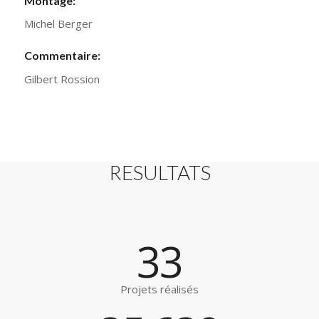
Montage:
Michel Berger
Commentaire:
Gilbert Rossion
Please set a mobile device fallback image for this
video in your wordpress backend
RESULTATS
33
Projets réalisés